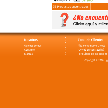
»
Comparar
Con stock
35 Productos encontrados
Nosotros
Zona de Clientes
Quienes somos
Alta como nuevo cliente
Contacto
¿Olvidó su contraseña?
Marcas
Formulario de Incidencias
Po
Copyright © 2026 |