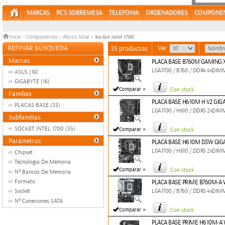
MARCAS
PC'S SOBREMESA
TELEFONIA
ORDENADORES
COMPONE
Socket intel 1700
Inicio
>
Componentes
»
Placas base
»
REFINAR BÚSQUEDA
Ver:
35 productos
Marcas
PLACA BASE B760M GAMING 
LGA1700 / B760 / DDR4 4xDIMM 
ASUS (19)
GIGABYTE (16)
»
Comparar
Con stock
Familias
PLACA BASE H610M H V2 GIG
PLACAS BASE (35)
LGA1700 / H610 / DDR5 2xDIMM
Subfamilias
»
SOCKET INTEL 1700 (35)
Comparar
Con stock
Parámetros
PLACA BASE H610M D3W GIG
LGA1700 / H610 / DDR5 2xDIMM
Chipset
Tecnologia De Memoria
»
Comparar
Con stock
Nº Bancos De Memoria
Formato
PLACA BASE PRIME B760M-A W
Socket
LGA1700 / B760 / DDR5 4xDIMM 
Nº Conexiones SATA
»
Comparar
Con stock
PLACA BASE PRIME H610M-A 