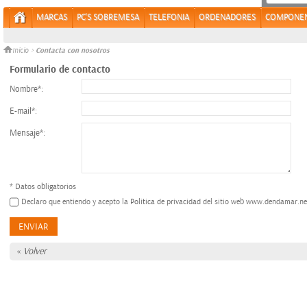
MARCAS
PC'S SOBREMESA
TELEFONIA
ORDENADORES
COMPONE
Contacta con nosotros
Inicio
>
Formulario de contacto
Nombre*:
E-mail*:
Mensaje*:
* Datos obligatorios
Declaro que entiendo y acepto la
Politica de privacidad
del sitio web
www.dendamar.ne
«
Volver