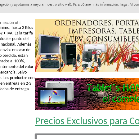
egación y ayudarnos a mejorar nuestro sitio web. Para obtener más información, haga . Al con
rmación util:
ínimo, hasta 2 Kilos
€ + IVA. Es la tarifa
alquier punto del
o nacional. Además
 envíos en caso de
o perdida, están
rados al 100%,
ntemente del valor
mercancía. Salvo
s. Los productos con
nen entrega en 2-3
 fecha de entrega.
Precios Exclusivos para 