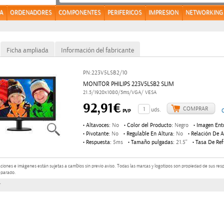
A
ORDENADORES
COMPONENTES
PERIFERICOS
IMPRESION
NETWORKING
Ficha ampliada
Información del fabricante
PN:223V5LSB2/10
MONITOR PHILIPS 223V5LSB2 SLIM
21.5/1920x1080/5ms/VGA/ VESA
92,91€
COMPRAR
uds.
PVP
Altavoces:
No
Color del Producto:
Negro
Imagen Ent
●
●
●
Pivotante:
No
Regulable En Altura:
No
Relación De A
●
●
●
Respuesta:
5ms
Tamaño pulgadas:
21.5''
Tasa De Ref
●
●
●
aciones e imágenes están sujetas a cambios sin previo aviso.
Todas las marcas y logotipos son propiedad de sus resp
eparado.