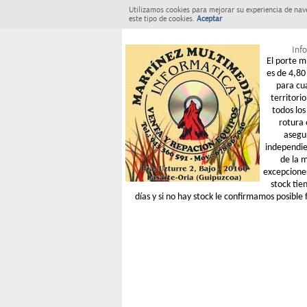
Utilizamos cookies para mejorar su experiencia de nav
este tipo de cookies.
Aceptar
Info
El porte m
es de 4,80 
para cu
territori
todos los
rotura 
asegu
independie
de la 
excepcione
stock tie
días y si no hay stock le confirmamos posible