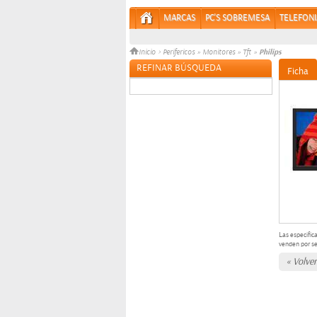
MARCAS
PC'S SOBREMESA
TELEFONI
Philips
Inicio
>
Perifericos
»
Monitores
»
Tft
»
REFINAR BÚSQUEDA
Ficha
Sin datos
Las especific
venden por s
« Volver