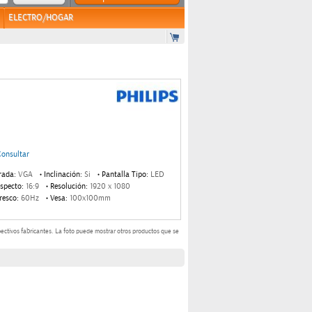
ELECTRO/HOGAR
Consultar
rada:
VGA
Inclinación:
Si
Pantalla Tipo:
LED
●
●
specto:
16:9
Resolución:
1920 x 1080
●
resco:
60Hz
Vesa:
100x100mm
●
ectivos fabricantes.
La foto puede mostrar otros productos que se