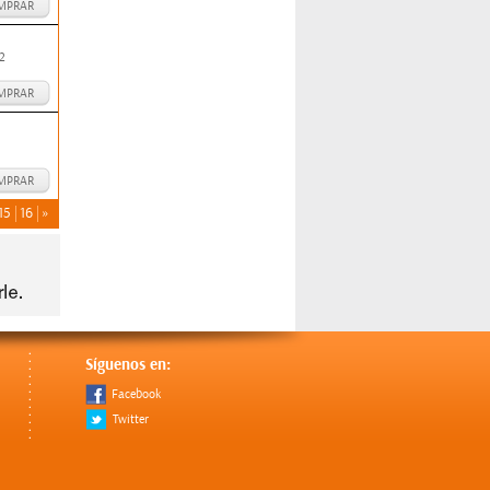
MPRAR
2
MPRAR
MPRAR
15
16
»
Síguenos en:
Facebook
Twitter