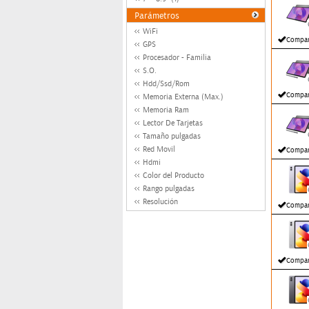
Parámetros
WiFi
Compar
GPS
Procesador - Familia
S.O.
Hdd/Ssd/Rom
Compar
Memoria Externa (Max.)
Memoria Ram
Lector De Tarjetas
Tamaño pulgadas
Red Movil
Compar
Hdmi
Color del Producto
Rango pulgadas
Resolución
Compar
Compar