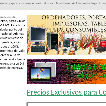
egación y ayudarnos a mejorar nuestro sitio web. Para obtener más información, haga . Al con
rmación util:
ínimo, hasta 2 Kilos
€ + IVA. Es la tarifa
alquier punto del
o nacional. Además
 envíos en caso de
o perdida, están
rados al 100%,
ntemente del valor
mercancía. Salvo
s. Los productos con
nen entrega en 2-3
 fecha de entrega.
Precios Exclusivos para 