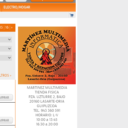
ELECTRO/HOGAR
15
16
»
LTROS »
MARTINEZ MULTIMEDIA
TIENDA FISICA
PZA. UZTURRE 2, BAJO
MPRAR
20160 LASARTE-ORIA
GUIPUZCOA
TEL. 943 360 591
HORARIO: L-V
10:00 a 13:45
MPRAR
16:30 a 20:00