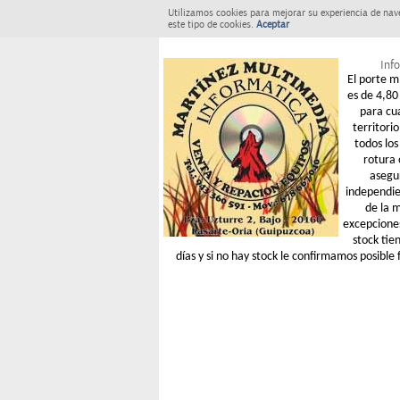
Utilizamos cookies para mejorar su experiencia de nav
este tipo de cookies.
Aceptar
Info
El porte m
es de 4,80 
para cu
territori
todos los
rotura 
asegu
independie
de la 
excepcione
stock tie
días y si no hay stock le confirmamos posible