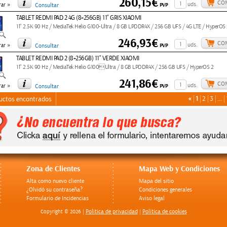
260,15€
CO
»
uds.
PVP
ar
Consultar
TABLET REDMI PAD 2 4G (8+256GB) 11" GRIS XIAOMI
11" 2.5K 90 Hz / MediaTek Helio G100-Ultra / 8 GB LPDDR4X / 256 GB UFS / 4G LTE / HyperOS 
246,93€
CO
»
uds.
PVP
ar
Consultar
TABLET REDMI PAD 2 (8+256GB) 11" VERDE XIAOMI
11" 2.5K 90 Hz / MediaTek Helio G100Ultra / 8 GB LPDDR4X / 256 GB UFS / HyperOS 2
241,86€
CO
»
uds.
PVP
ar
Consultar
«
1
2
3
…
uctos encontrados
Zona de Clientes
Mapa Web y Condiciones
Alta como nuevo cliente
Mapa del sitio
¿Olvidó su contraseña?
Condiciones generales
Formulario de Incidencias
Aviso legal
Politica de privacidad
Política de cookies
Copyright © 2026 |
|