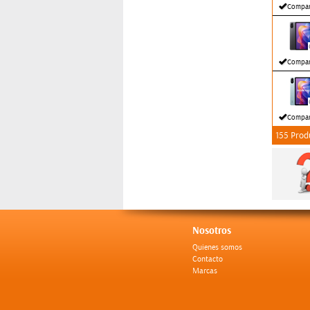
Compar
Compar
Compar
155 Prod
Nosotros
Quienes somos
Contacto
Marcas