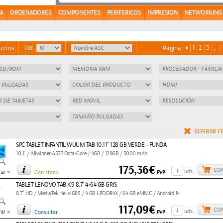
A
ORDENADORES
COMPONENTES
PERIFERICOS
IMPRESION
NETWORKING
Ver:
«
1
2
3
…
uctos
Página:
BORRAR FI
SPC TABLET INFANTIL WUUM TAB 10.11" 128 GB VERDE + FUNDA
10,1" / Allwinner A537 Octa-Core / 4GB / 128GB / 5000 mAh
175,36€
CO
»
uds.
PVP
ar
Con stock
TABLET LENOVO TAB K9 8.7" 4+64 GB GRIS
8.7" HD / MediaTek Helio G85 / 4 GB LPDDR4X / 64 GB eMMC / Android 14
117,09€
CO
»
uds.
PVP
ar
Consultar