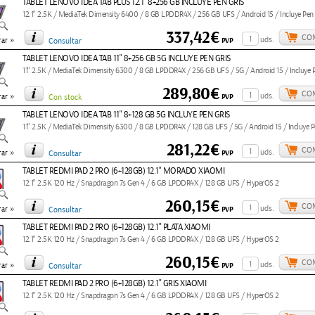
TABLET LENOVO IDEA TAB PLUS 12.1" 8+256 GB INCLUYE PEN GRIS
12.1" 2.5K / MediaTek Dimensity 6400 / 8 GB LPDDR4X / 256 GB UFS / Android 15 / Incluye Pen
337,42€
CO
»
uds.
PVP
ar
Consultar
TABLET LENOVO IDEA TAB 11" 8+256 GB 5G INCLUYE PEN GRIS
11" 2.5K / MediaTek Dimensity 6300 / 8 GB LPDDR4X / 256 GB UFS / 5G / Android 15 / Incluye 
289,80€
CO
»
uds.
PVP
ar
Con stock
TABLET LENOVO IDEA TAB 11" 8+128 GB 5G INCLUYE PEN GRIS
11" 2.5K / MediaTek Dimensity 6300 / 8 GB LPDDR4X / 128 GB UFS / 5G / Android 15 / Incluye P
281,22€
CO
»
uds.
PVP
ar
Consultar
TABLET REDMI PAD 2 PRO (6+128GB) 12.1" MORADO XIAOMI
12.1" 2.5K 120 Hz / Snapdragon 7s Gen 4 / 6 GB LPDDR4X / 128 GB UFS / HyperOS 2
260,15€
CO
»
uds.
PVP
ar
Consultar
TABLET REDMI PAD 2 PRO (6+128GB) 12.1" PLATA XIAOMI
12.1" 2.5K 120 Hz / Snapdragon 7s Gen 4 / 6 GB LPDDR4X / 128 GB UFS / HyperOS 2
260,15€
CO
»
uds.
PVP
ar
Consultar
TABLET REDMI PAD 2 PRO (6+128GB) 12.1" GRIS XIAOMI
12.1" 2.5K 120 Hz / Snapdragon 7s Gen 4 / 6 GB LPDDR4X / 128 GB UFS / HyperOS 2