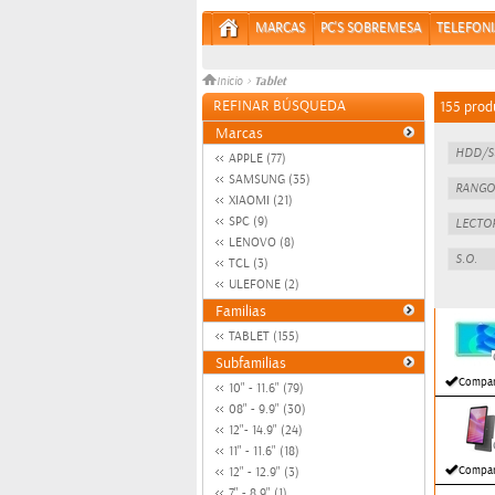
MARCAS
PC'S SOBREMESA
TELEFONI
Tablet
Inicio
>
REFINAR BÚSQUEDA
155 prod
Marcas
APPLE (77)
SAMSUNG (35)
XIAOMI (21)
SPC (9)
LENOVO (8)
TCL (3)
ULEFONE (2)
Familias
TABLET (155)
Subfamilias
Compar
10" - 11.6" (79)
08" - 9.9" (30)
12"- 14.9" (24)
11" - 11.6" (18)
Compar
12" - 12.9" (3)
7" - 8.9" (1)