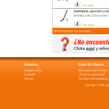
Con stock
ADAPTADOR USB-A WIFI 5.4 
900Mbps/USB2.0/DUAL BAND 
Con stock
584 Productos encontrados
Nosotros
Zona de Clientes
Quienes somos
Alta como nuevo cliente
Contacto
¿Olvidó su contraseña?
Marcas
Formulario de Incidencias
Po
Copyright © 2026 |