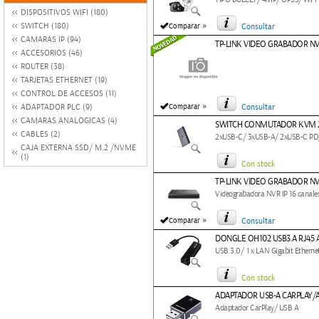
DISPOSITIVOS WIFI (180)
»
SWITCH (180)
Comparar
Consultar
CAMARAS IP (94)
TP-LINK VIDEO GRABADOR NVR
ACCESORIOS (46)
ROUTER (38)
TARJETAS ETHERNET (19)
CONTROL DE ACCESOS (11)
»
ADAPTADOR PLC (9)
Comparar
Consultar
CAMARAS ANALOGICAS (4)
SWITCH CONMUTADOR KVM 2
CABLES (2)
2xUSB-C/ 3xUSB-A/ 2xUSB-C P
CAJA EXTERNA SSD/ M.2 /NVME
(1)
Con stock
TP-LINK VIDEO GRABADOR NVR
Videograbadora NVR IP 16 canal
»
Comparar
Consultar
DONGLE OH102 USB3.A RJ45 
USB 3.0/ 1 x LAN Gigabit Etherne
Con stock
ADAPTADOR USB-A CARPLAY/
Adaptador CarPlay/ USB A