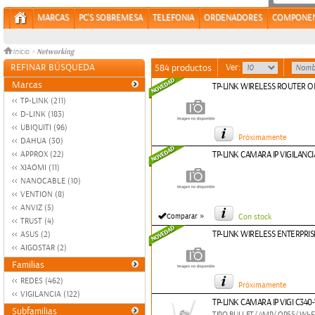
MARCAS
PC'S SOBREMESA
TELEFONIA
ORDENADORES
COMPONE
Networking
Inicio
>
REFINAR BÚSQUEDA
Ver:
584 productos
Marcas
TP-LINK WIRELESS ROUTER O
TP-LINK (211)
D-LINK (183)
UBIQUITI (96)
Próximamente
DAHUA (30)
APPROX (22)
TP-LINK CAMARA IP VIGILANC
XIAOMI (11)
NANOCABLE (10)
VENTION (8)
ANVIZ (5)
»
Comparar
Con stock
TRUST (4)
TP-LINK WIRELESS ENTERPRIS
ASUS (2)
AIGOSTAR (2)
Familias
REDES (462)
Próximamente
VIGILANCIA (122)
TP-LINK CAMARA IP VIGI C34
Subfamilias
TIPO BULLET/ 4MP/ OP55/ WI-