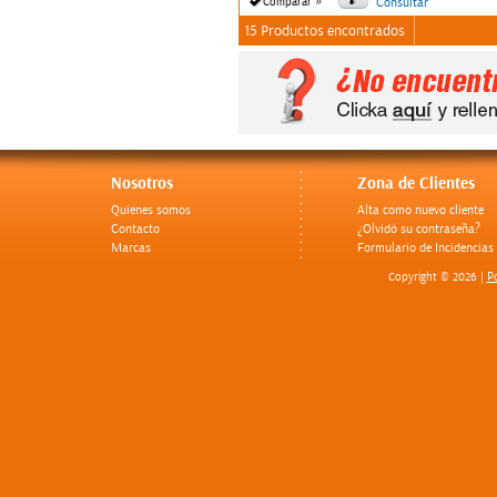
»
Comparar
Consultar
15 Productos encontrados
Nosotros
Zona de Clientes
Quienes somos
Alta como nuevo cliente
Contacto
¿Olvidó su contraseña?
Marcas
Formulario de Incidencias
Po
Copyright © 2026 |