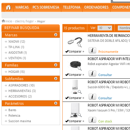
MARCAS
PC'S SOBREMESA
TELEFONIA
ORDENADORES
COMPONE
Hogar
Inicio
>
Electro/hogar
»
REFINAR BÚSQUEDA
Ver:
15 productos
Marcas
HERRAMIENTA DE REPARACION
SISTEMA DE DOBLE AFILADO/ 
XIAOMI (12)
TP-LINK (1)
»
Comparar
Próximamente
AIGOSTAR (1)
VENTION (1)
ROBOT ASPIRADOR WIFI INTE
Robot aspirador Aigostar WiFi inte
Familias
HOGAR (15)
»
Comparar
Consultar
Subfamilias
ROBOT ASPIRADOR MI ROBOT
ASPIRADORES (10)
Succión 6000 Pa / Depósito 4 L /
HERRAMIENTAS (3)
ACCESORIOS (2)
»
Comparar
Consultar
Parámetros
ROBOT ASPIRADOR MI ROBOT
Bares
Xiaomi Vacuum 5 Pro / 55W / 52
Potencia
»
Succion maxima
Comparar
Con stock
ROBOT ASPIRADOR MI ROBOT