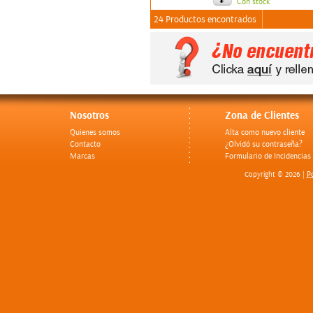
Con stock
24 Productos encontrados
Nosotros
Zona de Clientes
Quienes somos
Alta como nuevo cliente
Contacto
¿Olvidó su contraseña?
Marcas
Formulario de Incidencias
Po
Copyright © 2026 |