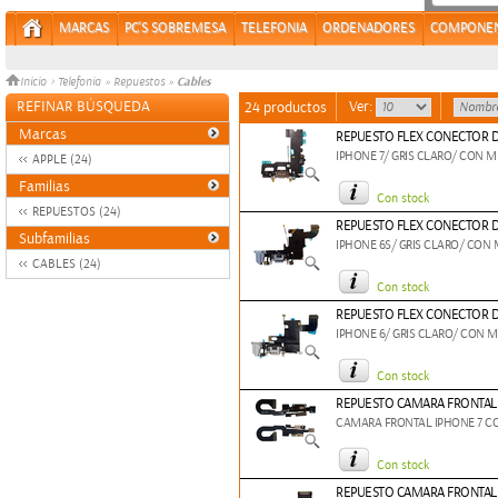
MARCAS
PC'S SOBREMESA
TELEFONIA
ORDENADORES
COMPONE
Cables
Inicio
>
Telefonia
»
Repuestos
»
REFINAR BÚSQUEDA
Ver:
24 productos
Marcas
REPUESTO FLEX CONECTOR DE
IPHONE 7/ GRIS CLARO/ CON 
APPLE (24)
Familias
Con stock
REPUESTOS (24)
REPUESTO FLEX CONECTOR DE
Subfamilias
IPHONE 6S/ GRIS CLARO/ CON
CABLES (24)
Con stock
REPUESTO FLEX CONECTOR DE
IPHONE 6/ GRIS CLARO/ CON 
Con stock
REPUESTO CAMARA FRONTAL 
CAMARA FRONTAL IPHONE 7 C
Con stock
REPUESTO CAMARA FRONTAL 