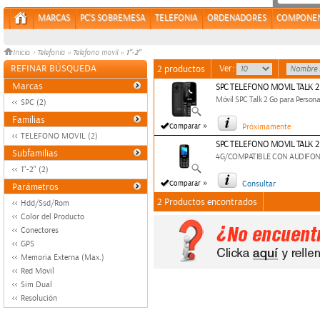
MARCAS
PC'S SOBREMESA
TELEFONIA
ORDENADORES
COMPONE
1"-2"
Inicio
>
Telefonia
»
Telefono movil
»
REFINAR BÚSQUEDA
Ver:
2 productos
Marcas
SPC TELEFONO MOVIL TALK 
Móvil SPC Talk 2 Go para Person
SPC (2)
Familias
»
Comparar
Próximamente
TELEFONO MOVIL (2)
SPC TELEFONO MOVIL TALK 2
Subfamilias
4G/COMPATIBLE CON AUDIFON
1"-2" (2)
»
Comparar
Consultar
Parámetros
2 Productos encontrados
Hdd/Ssd/Rom
Color del Producto
Conectores
GPS
Memoria Externa (Max.)
Red Movil
Sim Dual
Resolución