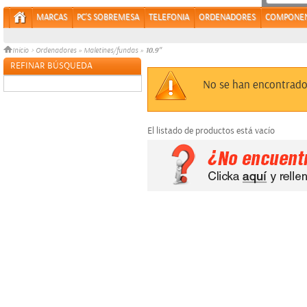
MARCAS
PC'S SOBREMESA
TELEFONIA
ORDENADORES
COMPONE
10.9"
Inicio
>
Ordenadores
»
Maletines/fundas
»
REFINAR BÚSQUEDA
Sin datos
No se han encontrado
El listado de productos está vacío