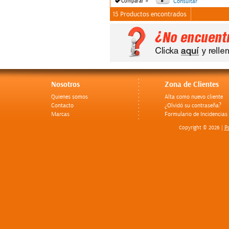
»
Comparar
Consultar
15 Productos encontrados
Nosotros
Zona de Clientes
Quienes somos
Alta como nuevo cliente
Contacto
¿Olvidó su contraseña?
Marcas
Formulario de Incidencias
Po
Copyright © 2026 |