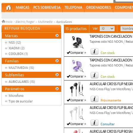
MARCAS
PC'S SOBREMESA
TELEFONIA
ORDENADORES
COMPONE
Auriculares
Inicio
>
Electro/hogar
»
Multimedia
»
REFINAR BÚSQUEDA
Ver:
15 productos
Marcas
TAPONES CON CANCELACION
Tapones oído NGS NOON / Reducci
NGS (12)
XIAOMI (2)
»
Comparar
Con stock
COOLBOX (1)
TAPONES CON CANCELACION
Familias
Tapones oído NGS NOON / Reducci
MULTIMEDIA (15)
Subfamilias
»
Comparar
Con stock
AURICULARES (15)
AURICULAR CROSS FLIP NEGR
Parámetros
NGS Cross Flip/ con Micrófono/ J
Microfono
»
Comparar
Próximamente
Tipo de auricular
AURICULAR CROSS FLIP BLAN
NGS Cross Flip/ con Micrófono/ J
»
Comparar
Consultar
AURICULAR CROSS FLIP ROSA