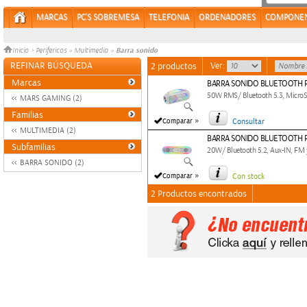
MARCAS
PC'S SOBREMESA
TELEFONIA
ORDENADORES
COMPONE
Barra sonido
Inicio
>
Perifericos
»
Multimedia
»
REFINAR BÚSQUEDA
Ver:
2 productos
Marcas
BARRA SONIDO BLUETOOTH 
50W RMS/ Bluetooth 5.3, MicroS
MARS GAMING (2)
Familias
»
Comparar
Consultar
MULTIMEDIA (2)
BARRA SONIDO BLUETOOTH 
Subfamilias
20W/ Bluetooth 5.2, Aux-IN, FM 
BARRA SONIDO (2)
»
Comparar
Con stock
2 Productos encontrados