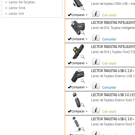
Lector De Tarjetas
Lector de tarjetas CRE4 USB + A
Lector Dnie
Lector Sim
»
Comparar
Con stock
LECTOR TARJETAS INTELIGEN
Lector de DNI, Tarjetas Intelige
»
Comparar
Consultar
LECTOR TARJETAS INTELIGEN
Lector de DNI y Tarjetas TooQ T
»
Comparar
Con stock
LECTOR TARJETAS USB-C 2.0 
Lector de Tarjetas Externo/ USB 
»
Comparar
Consultar
LECTOR TARJETAS USB 3.0 2 
Lector de Tarjetas Externo TooQ
»
Comparar
Con stock
LECTOR TARJETAS USB-C 3.0 +
Lector de Tarjetas Externo TooQ