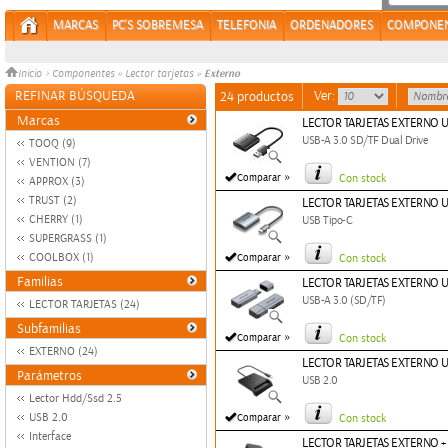
MARCAS
PC'S SOBREMESA
TELEFONIA
ORDENADORES
COMPONE
Externo
Inicio
>
Componentes
»
Lector tarjetas
»
REFINAR BÚSQUEDA
Ver:
24 productos
Marcas
LECTOR TARJETAS EXTERNO U
USB-A 3.0 SD/TF Dual Drive
TOOQ (9)
VENTION (7)
»
Comparar
Con stock
APPROX (3)
TRUST (2)
LECTOR TARJETAS EXTERNO U
CHERRY (1)
USB Tipo-C
SUPERGRASS (1)
»
COOLBOX (1)
Comparar
Con stock
Familias
LECTOR TARJETAS EXTERNO U
USB-A 3.0 (SD/TF)
LECTOR TARJETAS (24)
Subfamilias
»
Comparar
Con stock
EXTERNO (24)
LECTOR TARJETAS EXTERNO 
Parámetros
USB 2.0
Lector Hdd/Ssd 2.5
»
USB 2.0
Comparar
Con stock
Interface
LECTOR TARJETAS EXTERNO 