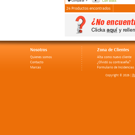
»
Comparar
Con stock
24 Productos encontrados
Nosotros
Zona de Clientes
Quienes somos
Alta como nuevo cliente
Contacto
¿Olvidó su contraseña?
Marcas
Formulario de Incidencias
Po
Copyright © 2026 |