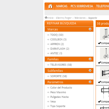
MARCAS
PC'S SOBREMESA
TELEFONI
Soporte
Inicio
>
Electro/hogar
»
Televisores
»
REFINAR BÚSQUEDA
58 produ
Marcas
TOOQ (50)
COOLBOX (3)
Compar
APPROX (2)
DARKFLASH (2)
ANTEC (1)
Familias
Compar
TELEVISORES (58)
Subfamilias
SOPORTE (58)
Parámetros
Compar
Color del Producto
Peso Maximo
Pulgadas Hasta
Vesa
Compar
Tipo Soporte