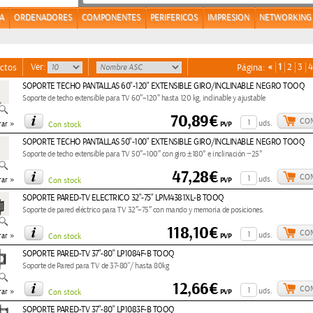
A
ORDENADORES
COMPONENTES
PERIFERICOS
IMPRESION
NETWORKING
Ver:
«
1
2
3
4
ctos
Página:
SOPORTE TECHO PANTALLAS 60"-120" EXTENSIBLE GIRO/INCLINABLE NEGRO TOOQ
Soporte de techo extensible para TV 60″–120″ hasta 120 kg, inclinable y ajustable
70,89€
CO
»
uds.
PVP
ar
Con stock
SOPORTE TECHO PANTALLAS 50"-100" EXTENSIBLE GIRO/INCLINABLE NEGRO TOOQ
Soporte de techo extensible para TV 50″–100″ con giro ±180° e inclinación −25°
47,28€
CO
»
uds.
PVP
ar
Con stock
SOPORTE PARED-TV ELECTRICO 32"-75" LPM4381XL-B TOOQ
Soporte de pared eléctrico para TV 32″–75″ con mando y memoria de posiciones.
118,10€
CO
»
uds.
PVP
ar
Con stock
SOPORTE PARED-TV 37"-80" LP1084F-B TOOQ
Soporte de Pared para TV de 37-80"/ hasta 80kg
12,66€
CO
»
uds.
PVP
ar
Con stock
SOPORTE PARED-TV 37"-80" LP1083F-B TOOQ