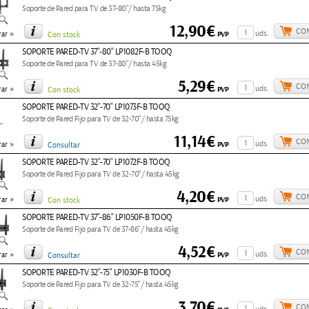
Soporte de Pared para TV de 37-80"/ hasta 75kg
12,90€
CO
»
uds.
PVP
ar
Con stock
SOPORTE PARED-TV 37"-80" LP1082F-B TOOQ
Soporte de Pared para TV de 37-80"/ hasta 45kg
5,29€
CO
»
uds.
PVP
ar
Con stock
SOPORTE PARED-TV 32"-70" LP1073F-B TOOQ
Soporte de Pared Fijo para TV de 32-70"/ hasta 75kg
11,14€
CO
»
uds.
PVP
ar
Consultar
SOPORTE PARED-TV 32"-70" LP1072F-B TOOQ
Soporte de Pared Fijo para TV de 32-70"/ hasta 45kg
4,20€
CO
»
uds.
PVP
ar
Con stock
SOPORTE PARED-TV 37"-86" LP1050F-B TOOQ
Soporte de Pared Fijo para TV de 37-86"/ hasta 45kg
4,52€
CO
»
uds.
PVP
ar
Consultar
SOPORTE PARED-TV 32"-75" LP1030F-B TOOQ
Soporte de Pared Fijo para TV de 32-75"/ hasta 45kg
3,70€
CO