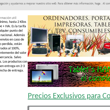
egación y ayudarnos a mejorar nuestro sitio web. Para obtener más información, haga . Al con
rmación util:
ínimo, hasta 2 Kilos
€ + IVA. Es la tarifa
alquier punto del
o nacional. Además
 envíos en caso de
o perdida, están
rados al 100%,
ntemente del valor
mercancía. Salvo
s. Los productos con
nen entrega en 2-3
 fecha de entrega.
Precios Exclusivos para 