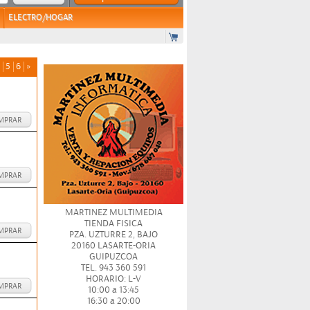
ELECTRO/HOGAR
5
6
»
MPRAR
MPRAR
MARTINEZ MULTIMEDIA
TIENDA FISICA
MPRAR
PZA. UZTURRE 2, BAJO
20160 LASARTE-ORIA
GUIPUZCOA
TEL. 943 360 591
HORARIO: L-V
MPRAR
10:00 a 13:45
16:30 a 20:00