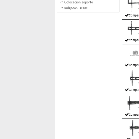
Colocación soporte
Pulgadas Desde
Compar
Compar
Compar
Compar
Compar