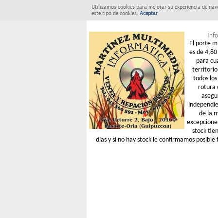
Utilizamos cookies para mejorar su experiencia de nav
este tipo de cookies.
Aceptar
Info
El porte m
es de 4,80 
para cu
territori
todos los
rotura 
asegu
independie
de la 
excepcione
stock tie
días y si no hay stock le confirmamos posible