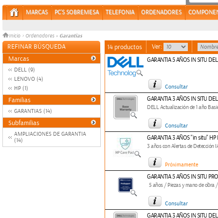
MARCAS
PC'S SOBREMESA
TELEFONIA
ORDENADORES
COMPONE
Garantias
Inicio
>
Ordenadores
»
REFINAR BÚSQUEDA
Ver:
14 productos
Marcas
GARANTIA 5 AÑOS IN SITU DEL
DELL (9)
LENOVO (4)
Consultar
HP (1)
GARANTIA 3 AÑOS IN SITU D
Familias
DELL Actualización de 1 año Basi
GARANTIAS (14)
Subfamilias
Consultar
AMPLIACIONES DE GARANTIA
GARANTIA 3 AÑOS "in situ" H
(14)
3 años con Alertas de Detección IA
Próximamente
GARANTIA 5 AÑOS IN SITU P
5 años / Piezas y mano de obra 
Consultar
GARANTIA 3 AÑOS IN SITU DE