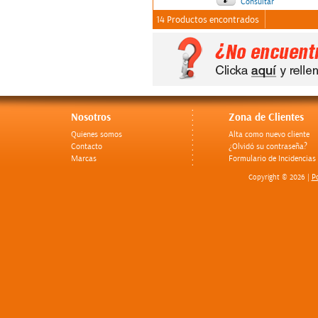
Consultar
14 Productos encontrados
Nosotros
Zona de Clientes
Quienes somos
Alta como nuevo cliente
Contacto
¿Olvidó su contraseña?
Marcas
Formulario de Incidencias
Po
Copyright © 2026 |