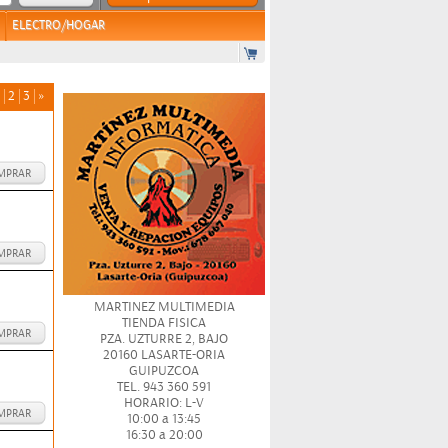
ELECTRO/HOGAR
2
3
»
MPRAR
MPRAR
MARTINEZ MULTIMEDIA
TIENDA FISICA
MPRAR
PZA. UZTURRE 2, BAJO
20160 LASARTE-ORIA
GUIPUZCOA
TEL. 943 360 591
HORARIO: L-V
MPRAR
10:00 a 13:45
16:30 a 20:00