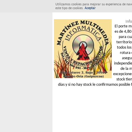
Utilizamos cookies para mejorar su experiencia de nav
este tipo de cookies.
Aceptar
Info
El porte m
es de 4,80 
para cu
territori
todos los
rotura 
asegu
independie
de la 
excepcione
stock tie
días y si no hay stock le confirmamos posible