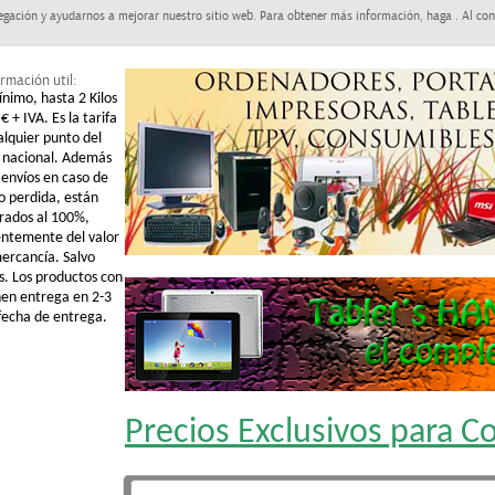
egación y ayudarnos a mejorar nuestro sitio web. Para obtener más información, haga . Al con
rmación util:
ínimo, hasta 2 Kilos
€ + IVA. Es la tarifa
alquier punto del
o nacional. Además
 envíos en caso de
o perdida, están
rados al 100%,
ntemente del valor
mercancía. Salvo
s. Los productos con
nen entrega en 2-3
 fecha de entrega.
Precios Exclusivos para 