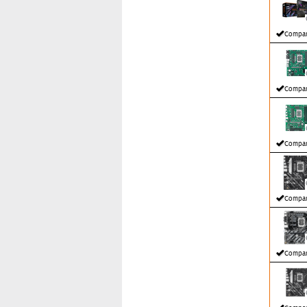
Compar
Compar
Compar
Compar
Compar