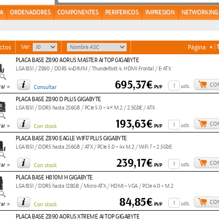
A
ORDENADORES
COMPONENTES
PERIFERICOS
IMPRESION
NETWORKING
Ver:
«
1
ctos
Página:
PLACA BASE Z890 AORUS MASTER AI TOP GIGABYTE
LGA1851 / Z890 / DDR5 4xDIMM / Thunderbolt 4, HDMI Frontal / E-ATX
695,37€
CO
»
uds.
PVP
ar
Consultar
PLACA BASE Z890 D PLUS GIGABYTE
LGA1851 / DDR5 hasta 256GB / PCIe 5.0 + 4× M.2 / 2.5GbE / ATX
193,63€
CO
»
uds.
PVP
ar
Con stock
PLACA BASE Z890 EAGLE WIFI7 PLUS GIGABYTE
LGA1851 / DDR5 hasta 256GB / ATX / PCIe 5.0 + 4x M.2 / WiFi 7 + 2.5GbE
239,17€
CO
»
uds.
PVP
ar
Con stock
PLACA BASE H810M H GIGABYTE
LGA1851 / DDR5 hasta 128GB / Micro-ATX / HDMI + VGA / PCIe 4.0 + M.2
84,85€
CO
»
uds.
PVP
ar
Con stock
PLACA BASE Z890 AORUS XTREME AI TOP GIGABYTE