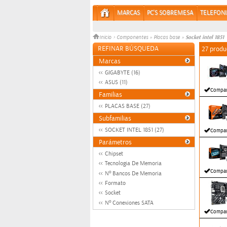
MARCAS
PC'S SOBREMESA
TELEFONI
Socket intel 1851
Inicio
>
Componentes
»
Placas base
»
REFINAR BÚSQUEDA
27 produ
Marcas
GIGABYTE (16)
ASUS (11)
Compar
Familias
PLACAS BASE (27)
Subfamilias
SOCKET INTEL 1851 (27)
Compar
Parámetros
Chipset
Tecnologia De Memoria
Compar
Nº Bancos De Memoria
Formato
Socket
Nº Conexiones SATA
Compar