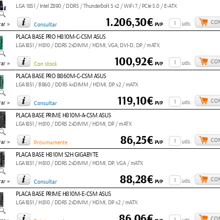
LGA 1851 / Intel Z890 / DDR5 / Thunderbolt 5 x2 / WiFi 7 / PCIe 5.0 / E-ATX
1.206,30€
CO
»
uds.
PVP
ar
Consultar
PLACA BASE PRO H810M-C-CSM ASUS
LGA1851 / H810 / DDR5 2xDIMM / HDMI, VGA, DVI-D, DP / mATX
100,92€
CO
»
uds.
PVP
ar
Con stock
PLACA BASE PRO B860M-C-CSM ASUS
LGA1851 / B860 / DDR5 4xDIMM / HDMI, DP x2 / mATX
119,10€
CO
»
uds.
PVP
ar
Consultar
PLACA BASE PRIME H810M-A-CSM ASUS
LGA1851 / H810 / DDR5 2xDIMM / HDMI, DP / mATX
86,25€
CO
»
uds.
PVP
ar
Próximamente
PLACA BASE H810M S2H GIGABYTE
LGA1851 / H810 / DDR5 2xDIMM / HDMI, DP, VGA / mATX
88,28€
CO
»
uds.
PVP
ar
Consultar
PLACA BASE PRIME H810M-E-CSM ASUS
LGA1851 / H810 / DDR5 2xDIMM / HDMI, DP x2 / mATX
86,06€
CO