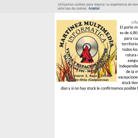
Utilizamos cookies para mejorar su experiencia de nav
este tipo de cookies.
Aceptar
Info
El porte m
es de 4,80 
para cu
territori
todos los
rotura 
asegu
independie
de la 
excepcione
stock tie
días y si no hay stock le confirmamos posible