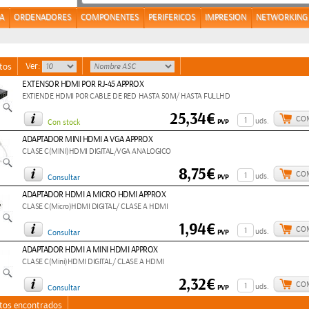
A
ORDENADORES
COMPONENTES
PERIFERICOS
IMPRESION
NETWORKING
Ver:
tos
EXTENSOR HDMI POR RJ-45 APPROX
EXTIENDE HDMI POR CABLE DE RED HASTA 50M/ HASTA FULLHD
25,34€
CO
uds.
PVP
Con stock
ADAPTADOR MINI HDMI A VGA APPROX
CLASE C(MINI)HDMI DIGITAL/VGA ANALOGICO
8,75€
CO
uds.
PVP
Consultar
ADAPTADOR HDMI A MICRO HDMI APPROX
CLASE C(Micro)HDMI DIGITAL/ CLASE A HDMI
1,94€
CO
uds.
PVP
Consultar
ADAPTADOR HDMI A MINI HDMI APPROX
CLASE C(Mini)HDMI DIGITAL/ CLASE A HDMI
2,32€
CO
uds.
PVP
Consultar
tos encontrados