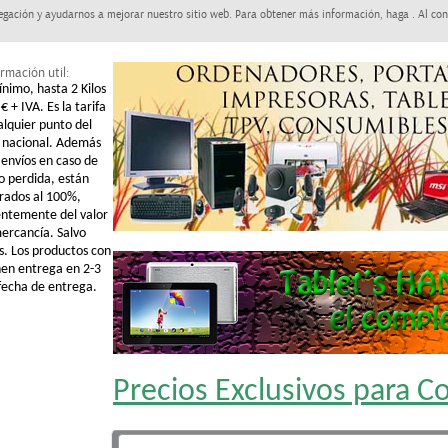
egación y ayudarnos a mejorar nuestro sitio web. Para obtener más información, haga . Al con
rmación util:
ínimo, hasta 2 Kilos
€ + IVA. Es la tarifa
alquier punto del
o nacional. Además
 envíos en caso de
o perdida, están
rados al 100%,
ntemente del valor
mercancía. Salvo
s. Los productos con
nen entrega en 2-3
 fecha de entrega.
Precios Exclusivos para 