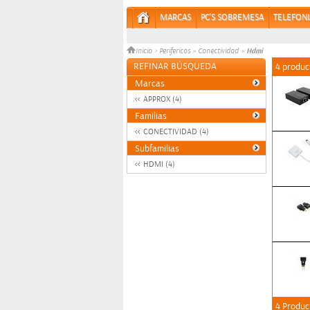
MARCAS
PC'S SOBREMESA
TELEFONI
Hdmi
Inicio
>
Perifericos
»
Conectividad
»
REFINAR BÚSQUEDA
4 produc
Marcas
APPROX (4)
Familias
CONECTIVIDAD (4)
Subfamilias
HDMI (4)
4 Produc