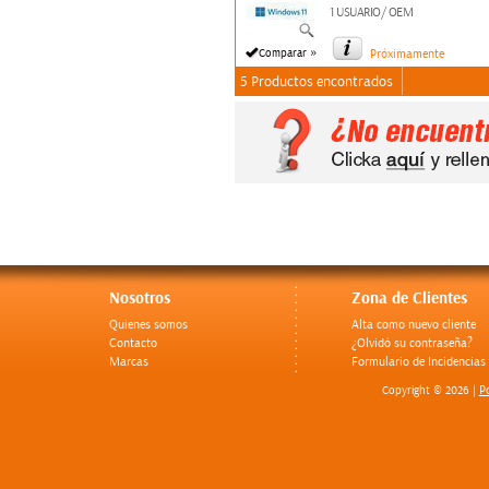
1 USUARIO/ OEM
»
Comparar
Próximamente
5 Productos encontrados
Nosotros
Zona de Clientes
Quienes somos
Alta como nuevo cliente
Contacto
¿Olvidó su contraseña?
Marcas
Formulario de Incidencias
Po
Copyright © 2026 |