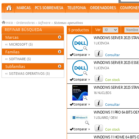
MARCAS
PC'S SOBREMESA
TELEFONIA
ORDENADORES
COMPONE
Sistemas operativos
Inicio
>
Ordenadores
»
Software
»
REFINAR BÚSQUEDA
Ver:
5 productos
Marcas
WINDOWS SERVER 2025 STAN
1 LICENCIA
MICROSOFT (5)
Familias
»
Comparar
Consultar
SOFTWARE (5)
WINDOWS SERVER 2025 ESSE
Subfamilias
1 LICENCIA
SISTEMAS OPERATIVOS (5)
»
Comparar
Con stock
WINDOWS SERVER 2025 STA
16 NUCLEOS
»
Comparar
Consultar
WINDOWS 11 PRO 64 BITS O
1 USUARIO/ OEM
»
Comparar
Con stock
WINDOWS 11 HOME 64 BITS