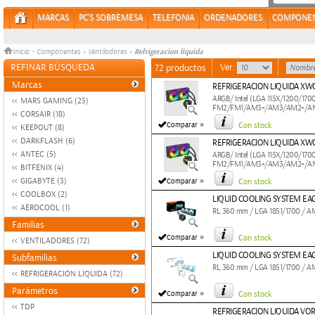
MARCAS
PC'S SOBREMESA
TELEFONIA
ORDENADORES
COMPONE
Refrigeracion liquida
Inicio
>
Componentes
»
Ventiladores
»
REFINAR BÚSQUEDA
Ver:
72 productos
Marcas
REFRIGERACION LIQUIDA XW
ARGB/ Intel (LGA 115X/1200/170
MARS GAMING (25)
FM2/FM1/AM3+/AM3/AM2+/A
CORSAIR (18)
»
Comparar
Con stock
KEEPOUT (8)
DARKFLASH (6)
REFRIGERACION LIQUIDA XW
ANTEC (5)
ARGB/ Intel (LGA 115X/1200/170
FM2/FM1/AM3+/AM3/AM2+/A
BITFENIX (4)
»
GIGABYTE (3)
Comparar
Con stock
COOLBOX (2)
LIQUID COOLING SYSTEM EAG
AEROCOOL (1)
RL 360 mm / LGA 1851/1700 /
Familias
»
Comparar
Con stock
VENTILADORES (72)
LIQUID COOLING SYSTEM EAG
Subfamilias
RL 360 mm / LGA 1851/1700 / 
REFRIGERACION LIQUIDA (72)
Parámetros
»
Comparar
Con stock
TDP
REFRIGERACION LIQUIDA VO