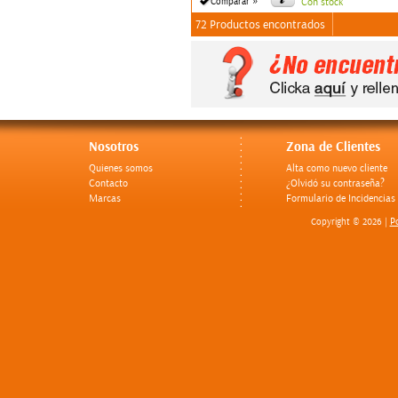
»
Comparar
Con stock
72 Productos encontrados
Nosotros
Zona de Clientes
Quienes somos
Alta como nuevo cliente
Contacto
¿Olvidó su contraseña?
Marcas
Formulario de Incidencias
Po
Copyright © 2026 |