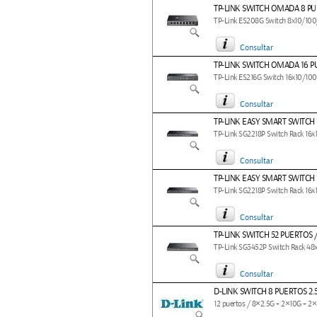
TP-LINK SWITCH OMADA 8 PU
TP-Link ES208G Switch 8x10/1
Consultar
TP-LINK SWITCH OMADA 16 PU
TP-Link ES216G Switch 16x10/1
Consultar
TP-LINK EASY SMART SWITCH 1
TP-Link SG2218P Switch Rack 1
Consultar
TP-LINK EASY SMART SWITCH 1
TP-Link SG2218P Switch Rack 1
Consultar
TP-LINK SWITCH 52 PUERTOS /
TP-Link SG3452P Switch Rack 4
Consultar
D-LINK SWITCH 8 PUERTOS 2.5G 
12 puertos / 8×2.5G + 2×10G + 2×