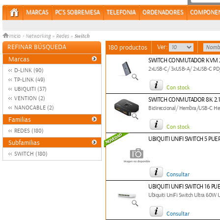
MARCAS
PC'S SOBREMESA
TELEFONIA
ORDENADORES
COMPONE
Switch
Inicio
>
Networking
»
Redes
»
REFINAR BÚSQUEDA
Ver:
180 productos
Marcas
SWITCH CONMUTADOR KVM 2
2xUSB-C/ 3xUSB-A/ 2xUSB-C P
D-LINK (90)
TP-LINK (49)
Con stock
UBIQUITI (37)
VENTION (2)
SWITCH CONMUTADOR 8K 2.1 
NANOCABLE (2)
Bidireccional/ Hembra/USB-C 
Familias
Con stock
REDES (180)
UBIQUITI UNIFI SWITCH 5 PUE
Subfamilias
SWITCH (180)
Consultar
UBIQUITI UNIFI SWITCH 16 P
Ubiquiti UniFi Switch Ultra 6
Consultar