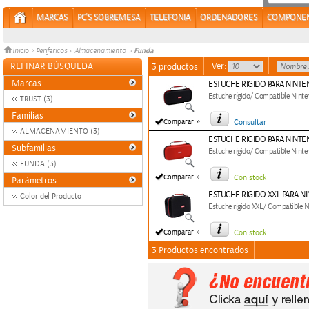
MARCAS
PC'S SOBREMESA
TELEFONIA
ORDENADORES
COMPONE
Funda
Inicio
>
Perifericos
»
Almacenamiento
»
REFINAR BÚSQUEDA
Ver:
3 productos
Marcas
ESTUCHE RIGIDO PARA NINTE
Estuche rígido/ Compatible Ninte
TRUST (3)
Familias
»
Comparar
Consultar
ALMACENAMIENTO (3)
ESTUCHE RIGIDO PARA NINTE
Subfamilias
Estuche rígido/ Compatible Ninte
FUNDA (3)
»
Comparar
Con stock
Parámetros
ESTUCHE RIGIDO XXL PARA N
Color del Producto
Estuche rígido XXL/ Compatible 
»
Comparar
Con stock
3 Productos encontrados