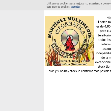
Utilizamos cookies para mejorar su experiencia de nav
este tipo de cookies.
Aceptar
Info
El porte m
es de 4,80 
para cu
territori
todos los
rotura 
asegu
independie
de la 
excepcione
stock tie
días y si no hay stock le confirmamos posible