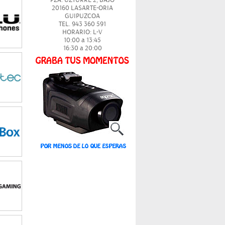
PZA. UZTURRE 2, BAJO
20160 LASARTE-ORIA
GUIPUZCOA
TEL. 943 360 591
HORARIO: L-V
10:00 a 13:45
16:30 a 20:00