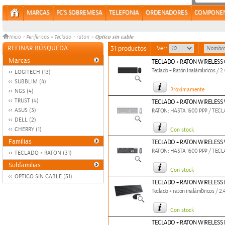
MARCAS
PC'S SOBREMESA
TELEFONIA
ORDENADORES
COMPONE
Optico sin cable
Inicio
>
Perifericos
»
Teclado + raton
»
REFINAR BÚSQUEDA
Ver:
31 productos
Marcas
TECLADO + RATON WIRELESS
Teclado + Ratón Inalámbricos / 2
LOGITECH (13)
SUBBLIM (4)
Próximamente
NGS (4)
TRUST (4)
TECLADO + RATON WIRELESS
ASUS (3)
RATON: HASTA 1600 PPP / TE
DELL (2)
CHERRY (1)
Con stock
Familias
TECLADO + RATON WIRELESS 
RATON: HASTA 1600 PPP / TE
TECLADO + RATON (31)
Subfamilias
Con stock
OPTICO SIN CABLE (31)
TECLADO + RATON WIRELESS
Teclado + ratón inalámbricos / 2
Con stock
TECLADO + RATON WIRELESS