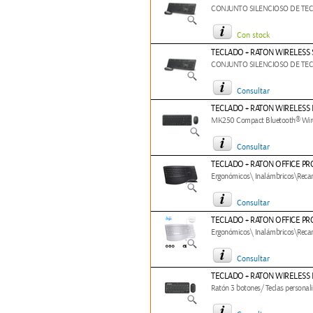
CONJUNTO SILENCIOSO DE TE
Con stock
TECLADO + RATON WIRELESS 
CONJUNTO SILENCIOSO DE TEC
Consultar
TECLADO + RATON WIRELESS
MK250 Compact Bluetooth® Wir
Consultar
TECLADO + RATON OFFICE P
Ergonómicos\ Inalámbricos\Recarg
Consultar
TECLADO + RATON OFFICE P
Ergonómicos\ Inalámbricos\Recarg
Consultar
TECLADO + RATON WIRELESS 
Ratón 3 botones/ Teclas personali