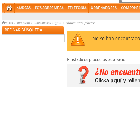
MARCAS
PC'S SOBREMESA
TELEFONIA
ORDENADORES
COMPONE
Chorro tinta plotter
Inicio
>
Impresion
»
Consumibles original
»
REFINAR BÚSQUEDA
Sin datos
No se han encontrado
El listado de productos está vacío